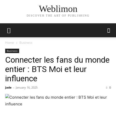
Weblimon
DISCOVER THE ART OF PUBLISHING
Home
Business
Business
Connecter les fans du monde
entier : BTS Moi et leur
influence
Jade
-
January 16, 2025
0